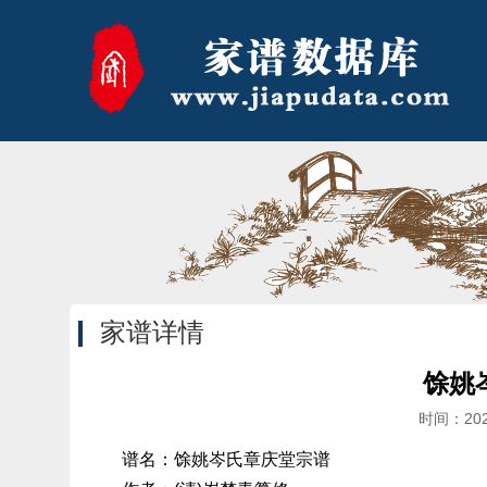
家谱详情
馀姚
时间：20
谱名：馀姚岑氏章庆堂宗谱