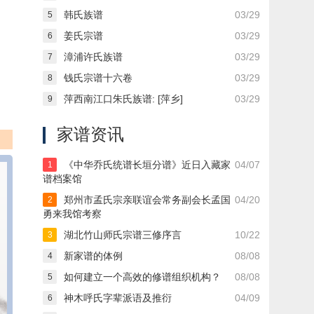
韩氏族谱
03/29
5
姜氏宗谱
03/29
6
漳浦许氏族谱
03/29
7
钱氏宗谱十六卷
03/29
8
萍西南江口朱氏族谱: [萍乡]
03/29
9
家谱资讯
《中华乔氏统谱长垣分谱》近日入藏家
04/07
1
谱档案馆
郑州市孟氏宗亲联谊会常务副会长孟国
04/20
2
勇来我馆考察
湖北竹山师氏宗谱三修序言
10/22
3
新家谱的体例
08/08
4
如何建立一个高效的修谱组织机构？
08/08
5
神木呼氏字辈派语及推衍
04/09
6