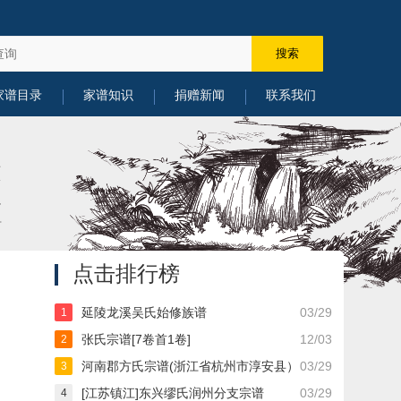
家谱目录
家谱知识
捐赠新闻
联系我们
点击排行榜
延陵龙溪吴氏始修族谱
03/29
1
张氏宗谱[7卷首1卷]
12/03
2
河南郡方氏宗谱(浙江省杭州市淳安县）
03/29
3
[江苏镇江]东兴缪氏润州分支宗谱
03/29
4