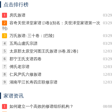
点击排行榜
房氏族谱
03/29
1
容奇关世泽堂家谱 [3卷](别名：关世泽堂家谱第一次
03/29
2
刊)
万氏族谱: 三十卷：[巴陵]
03/29
3
五馬山盧氏宗譜
03/29
4
太原郡太原堂河图王氏族谱 [6卷,首2卷]
12/03
5
郡宁王氏支谱四卷
03/29
6
傅氏老宗谱
12/03
7
仁风尹氏六修族谱
12/03
8
湖南平江长寿四庄联修宗谱
12/03
9
家谱资讯
如何建立一个高效的修谱组织机构？
08/08
1