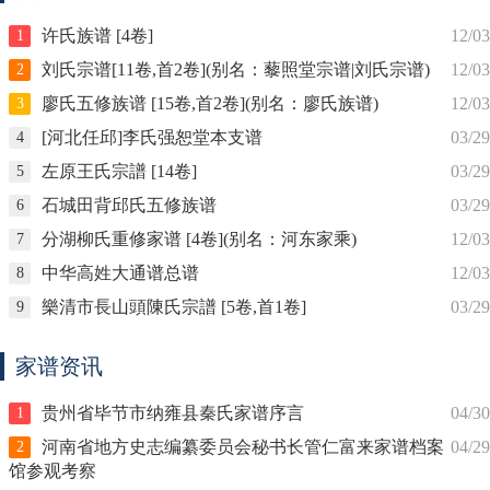
许氏族谱 [4卷]
12/03
1
刘氏宗谱[11卷,首2卷](别名：藜照堂宗谱|刘氏宗谱)
12/03
2
廖氏五修族谱 [15卷,首2卷](别名：廖氏族谱)
12/03
3
[河北任邱]李氏强恕堂本支谱
03/29
4
左原王氏宗譜 [14卷]
03/29
5
石城田背邱氏五修族谱
03/29
6
分湖柳氏重修家谱 [4卷](别名：河东家乘)
12/03
7
中华高姓大通谱总谱
12/03
8
樂清市長山頭陳氏宗譜 [5卷,首1卷]
03/29
9
家谱资讯
贵州省毕节市纳雍县秦氏家谱序言
04/30
1
河南省地方史志编纂委员会秘书长管仁富来家谱档案
04/29
2
馆参观考察