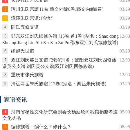
长沙柞山方氏支谱
03/29
1
瑤川朱氏宗譜 [1卷,藝文外編8卷,藝文內編9卷]
03/29
2
潭溪朱氏宗谱: [金华]
03/29
3
陈氏五修支谱
03/29
4
邵东双江刘氏续修族谱 [15卷,首1卷](别名：Shao dong
12/03
5
Shuang Jiang Liu Shi Xu Xiu Zu Pu|邵东双江刘氏续修族谱)
续魏氏世谱
03/29
6
双江刘氏英公支谱 [2卷](别名：邵阳双江刘氏四修族
12/03
7
谱英公支谱|刘氏英公支谱|双江刘氏四修族谱)
重庆市张氏族谱
12/03
8
清远两岳朱氏族谱 [12卷](别名：两岳朱氏族谱)
03/29
9
家谱资讯
河南省杨姓文化研究会副会长杨延欣向我馆捐赠孝道
05/09
1
文化丛书
编修族谱：编什么？修什么？
08/08
2