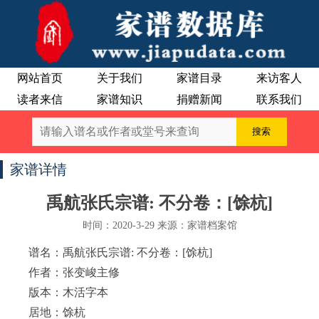
网站首页
关于我们
家谱目录
来访客人
读者来信
家谱知识
捐赠新闻
联系我们
家谱详情
禹航张氏宗谱: 不分卷：[馀杭]
时间：2020-3-29 来源：家谱档案馆
谱名：禹航张氏宗谱: 不分卷：[馀杭]
作者：张变峻主修
版本：木活字本
居地：馀杭