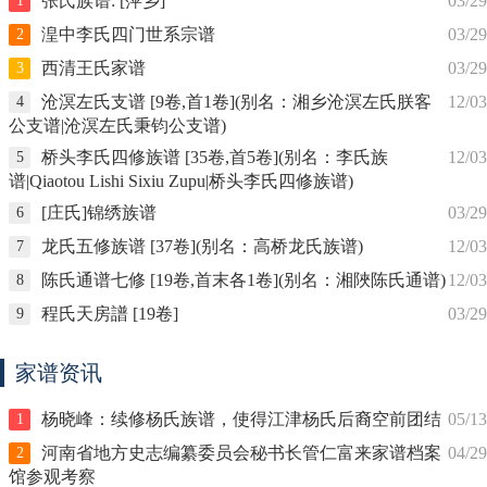
张氏族谱: [萍乡]
03/29
1
湟中李氏四门世系宗谱
03/29
2
西清王氏家谱
03/29
3
沧溟左氏支谱 [9卷,首1卷](别名：湘乡沧溟左氏朕客
12/03
4
公支谱|沧溟左氏秉钧公支谱)
桥头李氏四修族谱 [35卷,首5卷](别名：李氏族
12/03
5
谱|Qiaotou Lishi Sixiu Zupu|桥头李氏四修族谱)
[庄氏]锦绣族谱
03/29
6
龙氏五修族谱 [37卷](别名：高桥龙氏族谱)
12/03
7
陈氏通谱七修 [19卷,首末各1卷](别名：湘陜陈氏通谱)
12/03
8
程氏天房譜 [19卷]
03/29
9
家谱资讯
杨晓峰：续修杨氏族谱，使得江津杨氏后裔空前团结
05/13
1
河南省地方史志编纂委员会秘书长管仁富来家谱档案
04/29
2
馆参观考察