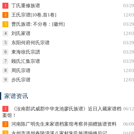
丁氏重修族谱
03/29
1
王氏宗谱[10卷,首1卷]
12/03
2
曹氏族谱: 不分卷：[徽州]
03/29
3
刘氏家谱
12/03
4
东阳何府何氏宗谱
03/29
5
東海徐氏宗譜
03/29
6
顾氏汇集宗谱
03/29
7
周氏宗谱
12/03
8
步氏宗谱
12/03
9
家谱资讯
《汝南郡武威郡中华龙池廖氏族谱》近日入藏家谱档
06/12
1
案馆！
河南陈广明先生来家谱档案馆考察并捐赠族谱资料
06/09
2
永州市道州春陵清溪八家村朱氏族谱编修后记
04/08
3