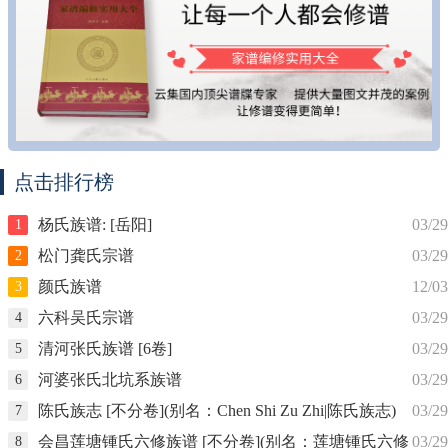
点击排行榜
杨氏族谱: [岳阳]
03/29
1
松门龚氏宗谱
03/29
2
颜氏族谱
12/03
3
六科吴氏宗谱
03/29
4
清河张氏族谱 [6卷]
03/29
5
河婆张氏北坑系族谱
03/29
6
陈氏族志 [不分卷](别名：Chen Shi Zu Zhi|陈氏族志)
03/29
7
会昌莲塘锺氏六修族谱 [不分卷](别名：莲塘锺氏六修
03/29
8