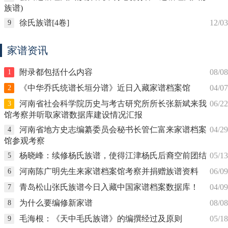
族谱)
徐氏族谱[4卷]
12/03
9
家谱资讯
附录都包括什么内容
08/08
1
《中华乔氏统谱长垣分谱》近日入藏家谱档案馆
04/07
2
河南省社会科学院历史与考古研究所所长张新斌来我
06/22
3
馆考察并听取家谱数据库建设情况汇报
河南省地方史志编纂委员会秘书长管仁富来家谱档案
04/29
4
馆参观考察
杨晓峰：续修杨氏族谱，使得江津杨氏后裔空前团结
05/13
5
河南陈广明先生来家谱档案馆考察并捐赠族谱资料
06/09
6
青岛松山张氏族谱今日入藏中国家谱档案数据库！
04/09
7
为什么要编修新家谱
08/08
8
毛海根：《天中毛氏族谱》的编撰经过及原则
05/18
9