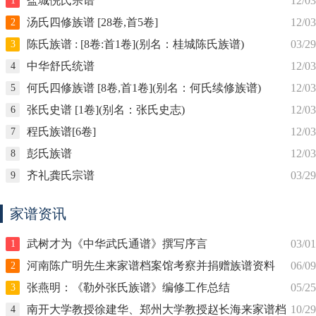
盐城倪氏宗谱
12/03
1
汤氏四修族谱 [28卷,首5卷]
12/03
2
陈氏族谱 : [8卷:首1卷](别名：桂城陈氏族谱)
03/29
3
中华舒氏统谱
12/03
4
何氏四修族谱 [8卷,首1卷](别名：何氏续修族谱)
12/03
5
张氏史谱 [1卷](别名：张氏史志)
12/03
6
程氏族谱[6卷]
12/03
7
彭氏族谱
12/03
8
齐礼龚氏宗谱
03/29
9
家谱资讯
武树才为《中华武氏通谱》撰写序言
03/01
1
河南陈广明先生来家谱档案馆考察并捐赠族谱资料
06/09
2
张燕明：《勒外张氏族谱》编修工作总结
05/25
3
南开大学教授徐建华、郑州大学教授赵长海来家谱档
10/29
4