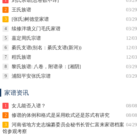
刘氏宗谱[总卷数不详]
03/29
1
王氏族谱
03/29
2
[张氏]树德堂家谱
03/29
3
续修泮塘义门毛氏家谱
03/29
4
嘉定周氏宗谱
12/03
5
綦氏支谱(别名：綦氏支谱(新河))
12/03
6
程氏族谱
12/03
7
黎氏族谱: 八卷，附谱录：[湘阴]
03/29
8
浦阳平安张氏宗谱
03/29
9
家谱资讯
女儿能否入谱？
08/08
1
修谱的体例和格式是采用欧式还是苏式有讲究
08/08
2
河南省地方史志编纂委员会秘书长管仁富来家谱档案
04/29
3
馆参观考察