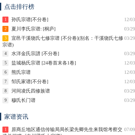
点击排行榜
孙氏宗谱[不分卷]
12/03
1
夏川李氏宗谱: [桐庐]
03/29
2
宜邑干溪饶氏七修宗谱 [不分卷](别名：干溪饶氏七修
03/29
3
宗谱)
水洋金氏宗譜 [不分卷]
03/29
4
盐城杨氏宗谱 [24卷首末各1卷]
12/03
5
熊氏宗谱
12/03
6
邹氏家谱[不分卷]
12/03
7
河间凌氏四修族谱
03/29
8
穆氏长门谱
03/29
9
家谱资讯
原商丘地区通信传输局局长梁先卿先生来我馆考察交
07/09
1