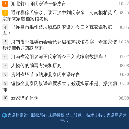
湖北竹山师氏宗谱三修序言
10/22
2
通许县徐氏宗亲、陕西汉中刘氏宗亲、河南桐柏黄氏
08/25
3
宗亲来家谱档案馆考察
《许昌市禹州范坡镇杨氏家谱》今日入藏家谱数据
06/05
4
库！
河南省郭姓委员会会长郭启征来我馆考察，希望家谱
10/28
5
数据库收录郭氏资料
河南省泌阳泉河王氏家谱今日入藏家谱数据库！
05/07
6
人物传的编写方法和原则
08/08
7
贵州省毕节市纳雍县秦氏家谱序言
04/30
8
编修全县秦氏族谱难度极大，必须实事求是、据实编
07/20
9
排
新家谱的体例
08/08
10
家谱档案馆
版权所有 未经授权 禁止转载 技术支持：
家谱网
运营
中心