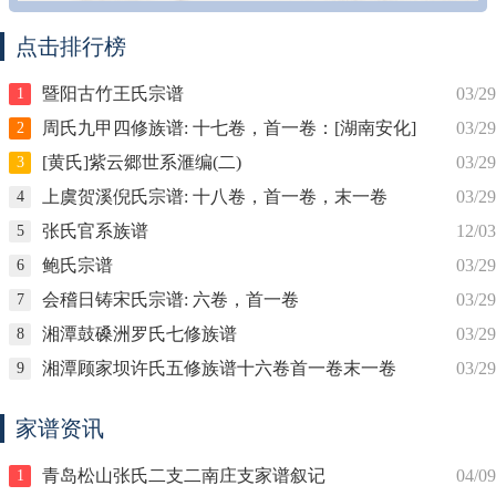
点击排行榜
暨阳古竹王氏宗谱
03/29
1
周氏九甲四修族谱: 十七卷，首一卷：[湖南安化]
03/29
2
[黄氏]紫云郷世系滙编(二)
03/29
3
上虞贺溪倪氏宗谱: 十八卷，首一卷，末一卷
03/29
4
张氏官系族谱
12/03
5
鲍氏宗谱
03/29
6
会稽日铸宋氏宗谱: 六卷，首一卷
03/29
7
湘潭鼓磉洲罗氏七修族谱
03/29
8
湘潭顾家坝许氏五修族谱十六卷首一卷末一卷
03/29
9
家谱资讯
青岛松山张氏二支二南庄支家谱叙记
04/09
1