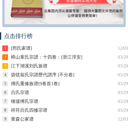
点击排行榜
[邢氏家谱]
12/03
1
樟山童氏宗譜：十四卷：[浙江淳安]
03/29
2
江下湖溪刘氏族谱
03/29
3
袋毬翁氏宗譜歷代譜序 [不分卷]
03/29
4
傅氏重修族谱[9卷首1卷]
03/29
5
吕氏宗谱
03/29
6
锺墟傅氏宗谱
03/29
7
祥符吕氏四修宗谱
03/29
8
黄森公家谱
12/03
9