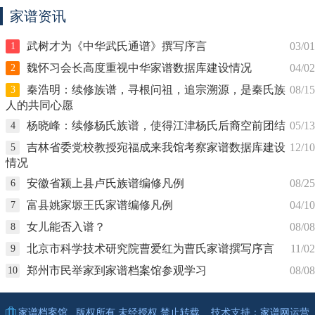
家谱资讯
武树才为《中华武氏通谱》撰写序言
03/01
1
魏怀习会长高度重视中华家谱数据库建设情况
04/02
2
秦浩明：续修族谱，寻根问祖，追宗溯源，是秦氏族
08/15
3
人的共同心愿
杨晓峰：续修杨氏族谱，使得江津杨氏后裔空前团结
05/13
4
吉林省委党校教授宛福成来我馆考察家谱数据库建设
12/10
5
情况
安徽省颍上县卢氏族谱编修凡例
08/25
6
富县姚家塬王氏家谱编修凡例
04/10
7
女儿能否入谱？
08/08
8
北京市科学技术研究院曹爱红为曹氏家谱撰写序言
11/02
9
郑州市民举家到家谱档案馆参观学习
08/08
10
家谱档案馆
版权所有 未经授权 禁止转载 技术支持：
家谱网
运营