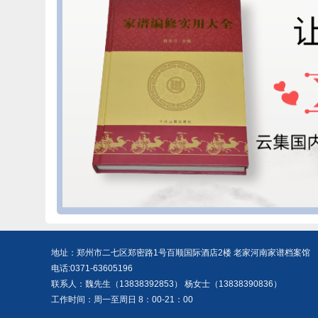
地址：郑州市二七区郑密路1号百顺国际酒店2楼 老家河南家谱档案馆
电话:0371-63605196
联系人：魏先生（13838392853） 杨女士（13838390836）
工作时间：周一至周日 8：00-21：00