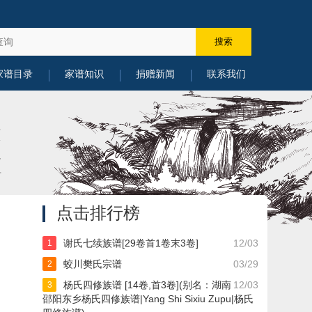
家谱目录
家谱知识
捐赠新闻
联系我们
点击排行榜
谢氏七续族谱[29卷首1卷末3卷]
12/03
1
蛟川樊氏宗谱
03/29
2
杨氏四修族谱 [14卷,首3卷](别名：湖南
12/03
3
邵阳东乡杨氏四修族谱|Yang Shi Sixiu Zupu|杨氏