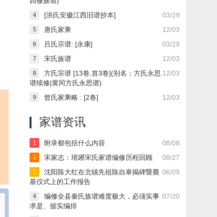
四修族谱)
[洪氏安徽江西旧谱抄本]
03/29
4
唐氏家乘
12/03
5
吕氏宗谱: [永康]
03/29
6
宋氏族谱
12/03
7
方氏宗谱 [13卷,首3卷](别名：方氏永思
12/03
8
谱续修|黄冈方氏永思谱)
曾氏家乘略 : [2卷]
12/03
9
家谱资讯
附录都包括什么内容
08/08
1
宋家志：琅琊宋氏家谱编修历程回顾
08/27
2
沈阳陈大红在北镇先祖陈自皋揭碑暨奠
06/09
3
基仪式上的工作报告
编修全县秦氏族谱难度极大，必须实事
07/20
4
求是、据实编排