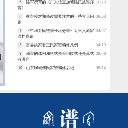
陆军撰写的《广东信宜加塘陆氏族谱序
10/23
5
言》
家谱校对和修改需要注意的一些常见问
08/08
6
题
《中华乔氏统谱长垣分谱》近日入藏家
04/07
7
谱档案馆
富县姚家塬王氏家谱编修凡例
04/10
8
修谱的体例和格式是采用欧式还是苏式
08/08
9
有讲究
山东聊城傅氏家谱编修后记
05/14
10