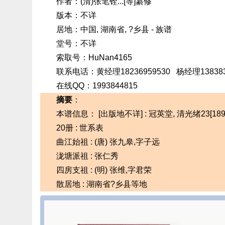
作者：(清)张笔铨...[等]纂修
版本：不详
居地：中国, 湖南省, ?乡县 - 族谱
堂号：不详
索取号：HuNan4165
联系电话：黄经理18236959530 杨经理13838390
在线QQ：1993844815
摘要
：
本谱信息： [出版地不详] : 冠英堂, 清光绪23[189
20册 : 世系表
曲江始祖 : (唐) 张九皋,字子远
泷塘派祖 : 张仁秀
四房支祖 : (明) 张维,字君荣
散居地 : 湖南省?乡县等地