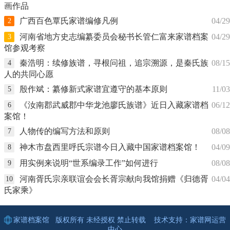
画作品
广西百色覃氏家谱编修凡例
04/29
2
河南省地方史志编纂委员会秘书长管仁富来家谱档案
04/29
3
馆参观考察
秦浩明：续修族谱，寻根问祖，追宗溯源，是秦氏族
08/15
4
人的共同心愿
殷作斌：纂修新式家谱宜遵守的基本原则
11/03
5
《汝南郡武威郡中华龙池廖氏族谱》近日入藏家谱档
06/12
6
案馆！
人物传的编写方法和原则
08/08
7
神木市盘西里呼氏宗谱今日入藏中国家谱档案馆！
04/09
8
用实例来说明“世系编录工作”如何进行
08/08
9
河南胥氏宗亲联谊会会长胥宗献向我馆捐赠《归德胥
04/04
10
氏家乘》
家谱档案馆
版权所有 未经授权 禁止转载 技术支持：
家谱网
运营
中心