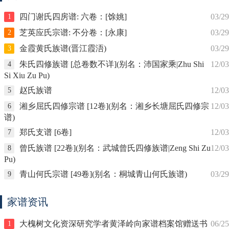
四门谢氏四房谱: 六卷：[馀姚]
03/29
1
芝英应氏宗谱: 不分卷：[永康]
03/29
2
金霞黄氏族谱(晋江霞浯)
03/29
3
朱氏四修族谱 [总卷数不详](别名：沛国家乘|Zhu Shi
12/03
4
Si Xiu Zu Pu)
赵氏族谱
12/03
5
湘乡屈氏四修宗谱 [12卷](别名：湘乡长塘屈氏四修宗
12/03
6
谱)
郑氏支谱 [6卷]
12/03
7
曾氏族谱 [22卷](别名：武城曾氏四修族谱|Zeng Shi Zu
12/03
8
Pu)
青山何氏宗谱 [49卷](别名：桐城青山何氏族谱)
03/29
9
家谱资讯
大槐树文化资深研究学者黄泽岭向家谱档案馆赠送书
06/25
1