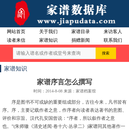
网站首页
关于我们
家谱目录
来访客人
读者来信
家谱知识
捐赠新闻
联系我们
家谱知识
家谱序言怎么撰写
时间：2014-8-08 来源：家谱档案馆
序是图书不可或缺的重要组成部分，古往今来，凡书皆有
序。序，主要记载作者之意，作序者向读者表达著书的意图、
评价和宗旨。汉代孔安国曾说：“序者，所以叙作者之意
也。”(朱师辙《清史述闻·卷十六·丛录二》)
家谱
同其他著作一