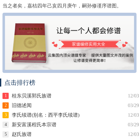
当之者矣，嘉桔四年己亥四月庚午，嗣孙修谨序谱图。
点击排行榜
桂东贝溪郭氏族谱
12/03
1
旧德述闻
03/29
2
李氏续谱(别名：西平李氏续谱)
12/03
3
新安富溪程氏本宗谱
03/29
4
赵氏族谱
12/03
5