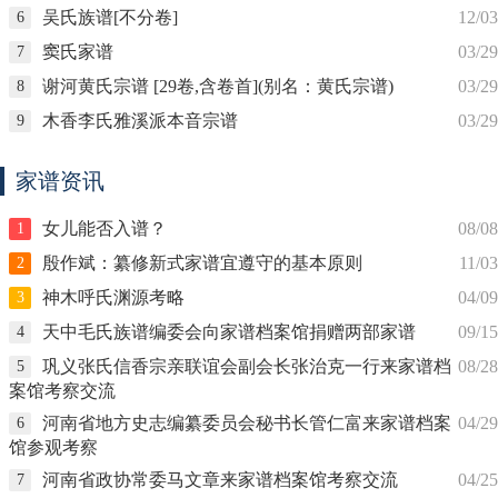
吴氏族谱[不分卷]
12/03
6
窦氏家谱
03/29
7
谢河黄氏宗谱 [29卷,含卷首](别名：黄氏宗谱)
03/29
8
木香李氏雅溪派本音宗谱
03/29
9
家谱资讯
女儿能否入谱？
08/08
1
殷作斌：纂修新式家谱宜遵守的基本原则
11/03
2
神木呼氏渊源考略
04/09
3
天中毛氏族谱编委会向家谱档案馆捐赠两部家谱
09/15
4
巩义张氏信香宗亲联谊会副会长张治克一行来家谱档
08/28
5
案馆考察交流
河南省地方史志编纂委员会秘书长管仁富来家谱档案
04/29
6
馆参观考察
河南省政协常委马文章来家谱档案馆考察交流
04/25
7