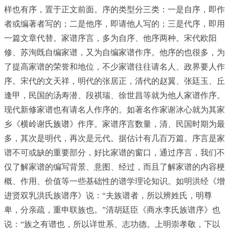
样也有序，置于正文前面。序的类型分三类：一是自序，即作
者或编著者写的；二是他序，即请他人写的；三是代序，即用
一篇文章代替。家谱序言，多为自序、他序两种。宋代欧阳
修、苏洵既自编家谱，又为自编家谱作序。他序的也很多，为
了提高家谱的荣誉和地位，不少家谱往往请名人、政界要人作
序。宋代的文天祥，明代的张居正，清代的赵翼、张廷玉、丘
逢甲，民国的汤寿潜、段祺瑞、徐世昌等就为他人家谱作序。
现代新修家谱也有请名人作序的。如著名作家谢冰心就为其家
乡《横岭谢氏
族谱
》作序。家谱序言数量，清、民国时期为最
多，其次是明代，再次是元代。据估计有几百万篇。序言是家
谱不可或缺的重要部分，好比家谱的窗口，通过序言，我们不
仅了解家谱的编写背景、意图、经过，而且了解家谱的内容梗
概、作用、价值等一些基础性的谱学理论知识。如明洪经《增
进贤双乳洪氏族谱序》说：“夫族谱者，所以辨姓氏，明尊
卑，分亲疏，重申联族也。”清胡廷臣《商水李氏族谱序》也
说：“族之有谱也，所以详世系、志功德。上明崇孝敬，下以