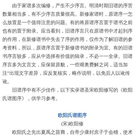
由于家谱多次编修，产生不少序言。明清时期旧谱的序苦
数量相当多，有不少序言质量很高。新修家谱时，原谱序一怎
么放置是一个值得注意的问题。有的将原谱序言置于谱书之前
也有的置于附录。应当看到，旧谱序言只在原谱书中才起到序
的作用，在新修谱书中失去了序的作用，仅作为了解旧谱的参
考资料，所以，原谱序言置于新修谱书的附录为宜。有的旧谱
书序言较多，应从中选择有价值的辑录，不必一一全录。旧谱
序言多为文言文，应保留原貌，一些艰奥费解之词，适当加
注“出现文字差异，应反复核实，略作说明，以免后人以讹传
讹。
旧谱序中有不少佳作，以下实录谱圣宋欧阳修写的《欧阳
氏谱图序》，供学习参考。
欧阳氏谱图序
(宋)欧阳修
欧阳氏之先出夏禹之苗裔，自帝少康封庶子于会稽，使术