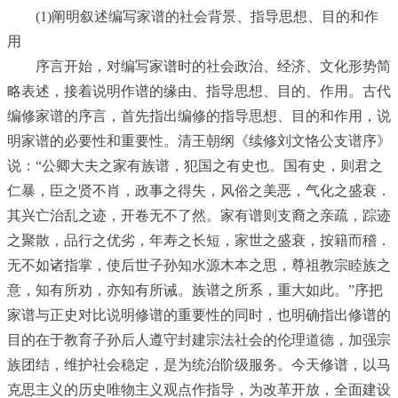
(1)阐明叙述编写家谱的社会背景、指导思想、目的和作
用
序言开始，对编写家谱时的社会政治、经济、文化形势简
略表述，接着说明作谱的缘由、指导思想、目的、作用。古代
编修家谱的序言，首先指出编修的指导思想、目的和作用，说
明家谱的必要性和重要性。清王朝纲《续修刘文恪公支谱序》
说：“公卿大夫之家有族谱，犯国之有史也。国有史，则君之
仁暴，臣之贤不肖，政事之得失，风俗之美恶，气化之盛衰．
其兴亡治乱之迹，开卷无不了然。家有谱则支裔之亲疏，踪迹
之聚散，品行之优劣，年寿之长短，家世之盛衰，按籍而稽．
无不如诸指掌，使后世子孙知水源木本之思，尊祖教宗睦族之
意，知有所劝，亦知有所诫。族谱之所系，重大如此。”序把
家谱与正史对比说明修谱的重要性的同时，也明确指出修谱的
目的在于教育子孙后人遵守封建宗法社会的伦理道德，加强宗
族团结，维护社会稳定，是为统治阶级服务。今天修谱，以马
克思主义的历史唯物主义观点作指导，为改革开放，全面建设