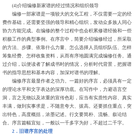
(4)介绍编修新家谱的经过情况和组织领导
编修一部家谱是一项较大的文化工程，不仅需要一定的经
费作基础，还需要坚强的领导和精心组织，发动众多族人同心
协力方能完成。在编修的整个过程中也会积累修谱经验和一些
积极工作的典型事例。在序言中，简要介绍编修经过，所采取
的方法、步骤、依靠什么力量、怎么选择人员组织队伍、怎样
筹集经费、怎样收集资料，从而有序地圆满完成编修任务。通
过介绍，以便读者了解成书时的情况，分析时代背景，把握谱
书的指导思想和基本内容，加深对谱书的理解。
编修序言最显作者之功力。一篇好的序言，必须具有一定
的理论水平和文字表达的深厚功底。在写作中，力避语言空
洞，言之无物以及浓重的宣传色彩，应当有实质性内容、真实
丰满，做到实事求是，不随意夸大、拔高。还要抓住重点，突
出特色，高度概括，浓墨记述。行文要简朴、流畅、叙论结
合。序言篇幅宜短，一般以一千多字为好，不超过二千字。
2．旧谱序言的处理