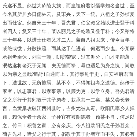
氏遂不显。然世为庐陵大族，而皇祖府君以儒学知名当世，至
今名其所居乡日儒林云。及宋兴，天下一统。八祖之子孙桢复
出而仕宦。然自宋三十年，吾先君，伯父叔父始以进士登于科
者四人；复又三十年，某以丽兄之子乾曜又登于科；今又殆将
三十年矣，以进士仕者又才二人。盖自八祖以来，传今百年，
或绝或微，分散扶疏，而其达于仕进者，何迟而少也。今某获
承祖考余休，列官于朝，叨窃荣宠，过其涯分，而才卑能薄，
泯然遂将老死于无闻，夫无德而禄，辱也适足为身之愧，尚敢
以为亲之显哉?呜呼!自通而上，其行事见于史，自安福府君而
下，遭世故，无所施焉。某不幸，不得闻祖考之遗德。然传于
家者，以忠事君，以孝事亲，以廉为吏，以学立身。吾先君诸
父之所行于其躬教于其子弟者，获承其一二矣。某又尝长老
言，当黄巢攻破江西州县时，吉州尤被其毒。欧阳氏率乡人捍
贱，赖保全者干余家。子孙宜有被阴德者，顾某不肖，何足以
之。传日：积善之家，必有余庆。今八祖欧阳氏之子孙甚众，
苟吾先君，诸父之行于其，躬教于其子孙者守而不失，其必有