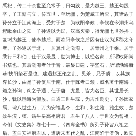
禹祀，传二十余世至允常子，日勾践，是为越王。越王勾践
卒，子王鼯与立，传五世，至玩疆，为楚威王所灭，其诸族子
孙分立于江南海上，受封于楚，为欧阳亭候，亭候在今湖州乌
程瞅余山之阳，子孙遂以为民。汉高灭秦，得无疆七世孙摇，
复埘为越王，使奉越后。而欧阳亭候之后因有仕汉为涿郡太守
者。子孙遂居于北，一居翼州之渤海，一居青州之千乘。居于
乘行日和伯，仕于汉最显，世为博士，以经名家，所谓欧阳尚
书焙也。其后渤海者仕于晋，最显日建，字坚石，所谓渤海赫
赫l扶阳坚石是也。建遇赵王伦之乱、见杀，兄子质，以其族
奔长沙，由是子孙复居于南。仕于陈者日颁，威名著于南海，
颁之孙询，询之子通，仕于唐，尤显，皆为名臣。其世居长
沙，犹以渤海为望族。自通三世生琮，为吉州刺史，子孙因家
焉。琮八世生万，万为安福县令，生和，和生雅，雅生效，楚
效生漠，弦、话生皇高祖府君，君生子八人，于世次为曾祖，
今俐《文史集》卷七十一，《四库全书》所列子孙皆八祖之
后。盖自安福府君以，遭唐末五代之乱，江南陷于僭伪，欧阳